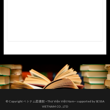
© Copyright ベトナム図書館 ~Thư Viện Việt Nam~ supported by SESSA
VIETNAM CO.,LTD