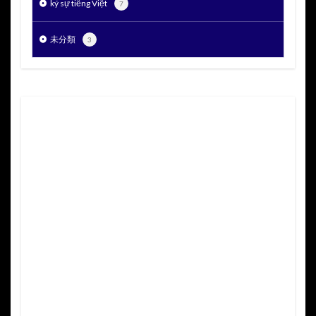
ký sự tiếng Việt
7
未分類
3