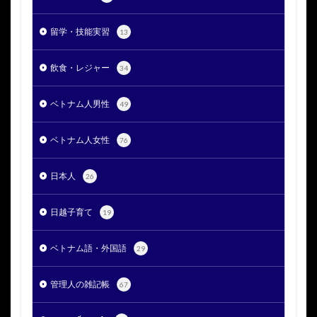
留学・技能実習
13
飲食・レジャー
34
ベトナム人男性
49
ベトナム人女性
76
日本人
26
日越子育て
19
ベトナム語・外国語
29
管理人の雑記帳
67