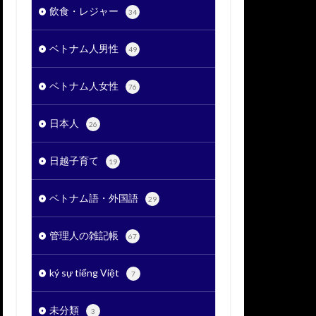
飲食・レジャー
34
ベトナム人男性
49
ベトナム人女性
76
日本人
26
日越子育て
19
ベトナム語・外国語
29
管理人の雑記帳
67
ký sự tiếng Việt
7
未分類
3