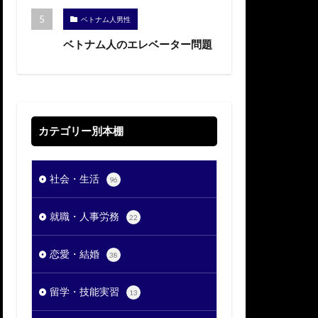
ベトナム人男性
ベトナム人のエレベーター問題
カテゴリー別本棚
社会・生活
96
就職・人事労務
22
恋愛・結婚
38
留学・技能実習
13