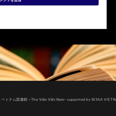
ht ベトナム図書館 ~Thư Viện Việt Nam~ supported by SESSA VIETN