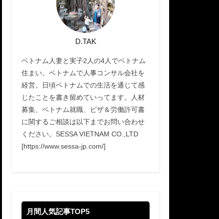
D.TAK
ベトナム人妻と実子2人の4人でベトナム
住まい。ベトナムで人事コンサル会社を
経営。日頃ベトナムでの生活を通じて感
じたことを書き留めていってます。人材
募集、ベトナム就職、ビザ＆労働許可書
に関するご相談は以下までお問い合わせ
ください。SESSA VIETNAM CO.,LTD
[https://www.sessa-jp.com/]
月間人気記事TOP5