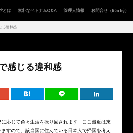
館とは
素朴なベトナムQ&A
管理人情報
お問合せ（liên hệ）
じる違和感
で感じる違和感
況に応じて色々生活を振り回されます。ここ最近は東
いますので、該当国に住んでいる日本人で帰国を考え