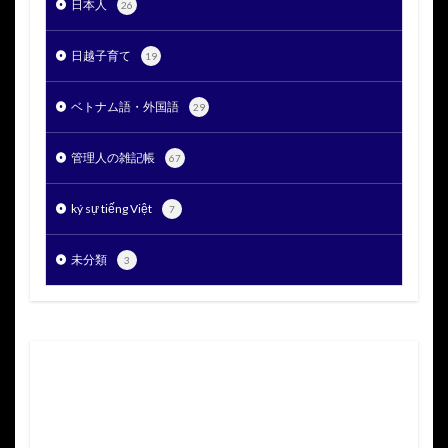
日本人
26
日越子育て
19
ベトナム語・外国語
29
管理人の雑記帳
67
ký sự tiếng Việt
7
未分類
3