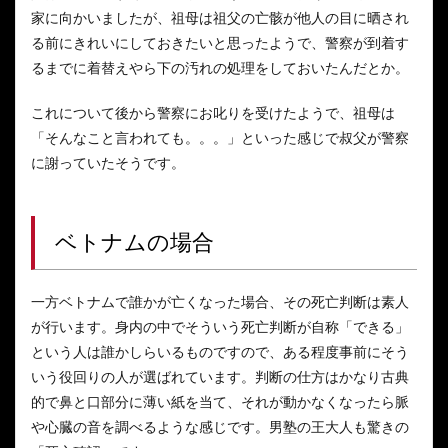
家に向かいましたが、祖母は祖父の亡骸が他人の目に晒され
る前にきれいにしておきたいと思ったようで、警察が到着す
るまでに着替えやら下の汚れの処理をしておいたんだとか。
これについて後から警察にお叱りを受けたようで、祖母は
「そんなこと言われても。。。」といった感じで叔父が警察
に謝っていたそうです。
ベトナムの場合
一方ベトナムで誰かが亡くなった場合、その死亡判断は素人
が行います。身内の中でそういう死亡判断が自称「できる」
という人は誰かしらいるものですので、ある程度事前にそう
いう役回りの人が選ばれています。判断の仕方はかなり古典
的で鼻と口部分に薄い紙を当て、それが動かなくなったら脈
や心臓の音を調べるような感じです。男塾の王大人も驚きの