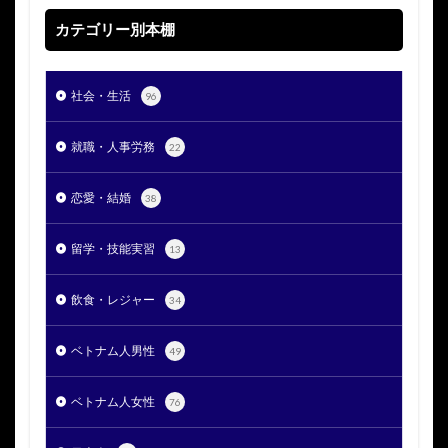
カテゴリー別本棚
社会・生活
96
就職・人事労務
22
恋愛・結婚
38
留学・技能実習
13
飲食・レジャー
34
ベトナム人男性
49
ベトナム人女性
76