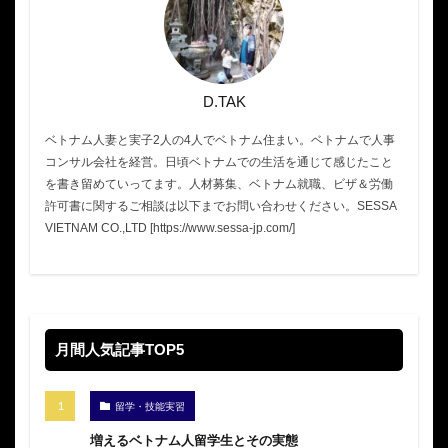
D.TAK
ベトナム人妻と実子2人の4人でベトナム住まい。ベトナムで人事
コンサル会社を経営。日頃ベトナムでの生活を通じて感じたこと
を書き留めていってます。人材募集、ベトナム就職、ビザ＆労働
許可書に関するご相談は以下までお問い合わせください。SESSA
VIETNAM CO.,LTD [https://www.sessa-jp.com/]
月間人気記事TOP5
留学・技能実習
増えるベトナム人留学生とその実態