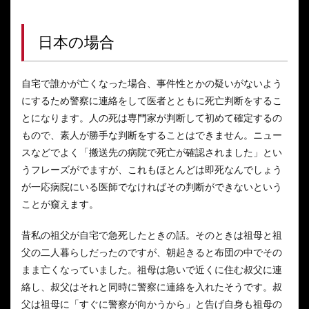
日本の場合
自宅で誰かが亡くなった場合、事件性とかの疑いがないよう
にするため警察に連絡をして医者とともに死亡判断をするこ
とになります。人の死は専門家が判断して初めて確定するの
もので、素人が勝手な判断をすることはできません。ニュー
スなどでよく「搬送先の病院で死亡が確認されました」とい
うフレーズがでますが、これもほとんどは即死なんでしょう
が一応病院にいる医師でなければその判断ができないという
ことが窺えます。
昔私の祖父が自宅で急死したときの話。そのときは祖母と祖
父の二人暮らしだったのですが、朝起きると布団の中でその
まま亡くなっていました。祖母は急いで近くに住む叔父に連
絡し、叔父はそれと同時に警察に連絡を入れたそうです。叔
父は祖母に「すぐに警察が向かうから」と告げ自身も祖母の