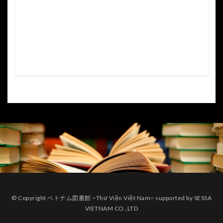
© Copyright ベトナム図書館 ~Thư Viện Việt Nam~ supported by SESSA
VIETNAM CO.,LTD