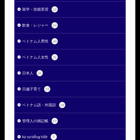
留学・技能実習
13
飲食・レジャー
34
ベトナム人男性
49
ベトナム人女性
76
日本人
26
日越子育て
19
ベトナム語・外国語
29
管理人の雑記帳
67
ký sự tiếng Việt
7