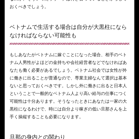
おくべきでしょう。
ベトナムで生活する場合は自分が大黒柱になら
なければならない可能性も
もしあなたがベトナムに嫁ぐことになった場合、相手のベト
ナム人男性がよほどの金持ちや会社経営者などでなければあ
なたも働く必要があるでしょう。ベトナム社会では女性が外
に働きに出ることが普通なので、専業主婦なんて選択は基本
ないと思っておくべきです。しかし外に働きに出ると日本人
ということで一般的なベトナム人より高い給与の仕事につく
可能性は十分あります。そうなったときにあなたは一家の大
黒柱になるわけで、時には自分より稼ぎの低い旦那さんを上
手く操縦することも必要になります。
旦那の身内との関わり