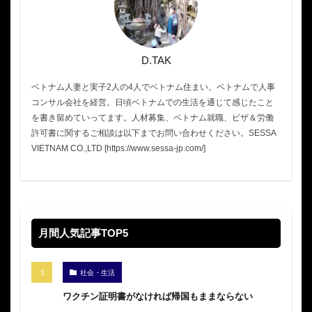
D.TAK
ベトナム人妻と実子2人の4人でベトナム住まい。ベトナムで人事
コンサル会社を経営。日頃ベトナムでの生活を通じて感じたこと
を書き留めていってます。人材募集、ベトナム就職、ビザ＆労働
許可書に関するご相談は以下までお問い合わせください。SESSA
VIETNAM CO.,LTD [https://www.sessa-jp.com/]
月間人気記事TOP5
社会・生活
ワクチン証明書がなければ帰国もままならない