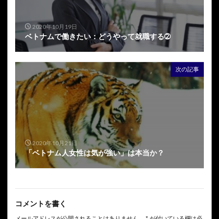
2020年10月19日
ベトナムで働きたい：どうやって就職する➁
次の記事
2020年10月21日
「ベトナム人女性は気が強い」は本当か？
コメントを書く
メールアドレスが公開されることはありません。
*
が付いている欄は必