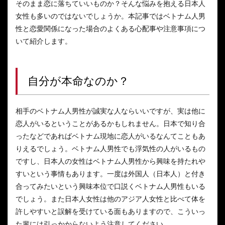
そのまま恋に落ちていいものか？そんな悩みを抱える日本人
女性も多いのではないでしょうか。本記事ではベトナム人男
性と恋愛関係になった場合のよくある心配事や注意事項につ
いて紹介します。
自分が本命なのか？
相手のベトナム人男性が誠実な人ならいいですが、実は他に
恋人がいるということがあるかもしれません。日本で知り合
ったなどであればベトナム現地に恋人がいるなんてこともあ
りえるでしょう。ベトナム人男性でも浮気性の人がいるもの
ですし、日本人の女性はベトナム人男性から興味を持たれや
すいという事情もあります。一度は外国人（日本人）と付き
合ってみたいという興味本位で口説くベトナム人男性もいる
でしょう。また日本人女性は他のアジア人女性と比べて体を
許しやすいと誤解を受けている面もありますので、こういっ
た輩には引っかからないよう注意してください。