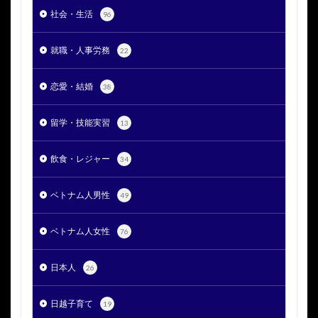
社会・生活
96
就職・人事労務
22
恋愛・結婚
38
留学・技能実習
13
飲食・レジャー
34
ベトナム人男性
49
ベトナム人女性
76
日本人
26
日越子育て
19