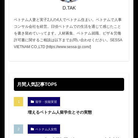
D.TAK
ベトナム人妻と実子2人の4人でベトナム住まい。ベトナムで人事
コンサル会社を経営。日頃ベトナムでの生活を通じて感じたこと
を書き留めていってます。人材募集、ベトナム就職、ビザ＆労働
許可書に関するご相談は以下までお問い合わせください。SESSA
VIETNAM CO.,LTD [https://www.sessa-jp.com/]
月間人気記事TOP5
留学・技能実習
増えるベトナム人留学生とその実態
ベトナム人女性