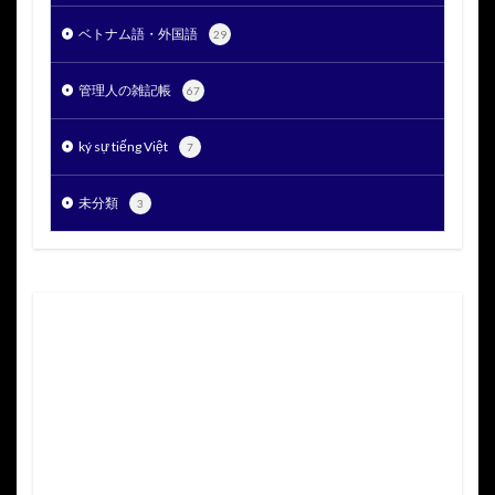
ベトナム語・外国語
29
管理人の雑記帳
67
ký sự tiếng Việt
7
未分類
3