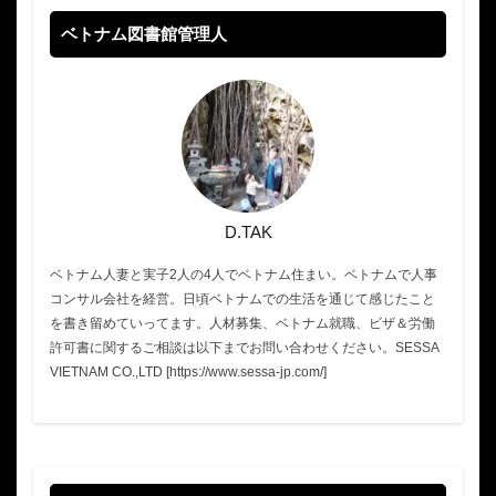
ベトナム図書館管理人
D.TAK
ベトナム人妻と実子2人の4人でベトナム住まい。ベトナムで人事
コンサル会社を経営。日頃ベトナムでの生活を通じて感じたこと
を書き留めていってます。人材募集、ベトナム就職、ビザ＆労働
許可書に関するご相談は以下までお問い合わせください。SESSA
VIETNAM CO.,LTD [https://www.sessa-jp.com/]