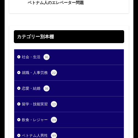
ベトナム人のエレベーター問題
カテゴリー別本棚
社会・生活
96
就職・人事労務
22
恋愛・結婚
38
留学・技能実習
13
飲食・レジャー
34
ベトナム人男性
49