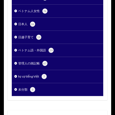
ベトナム人女性
76
日本人
26
日越子育て
19
ベトナム語・外国語
29
管理人の雑記帳
67
ký sự tiếng Việt
7
未分類
3