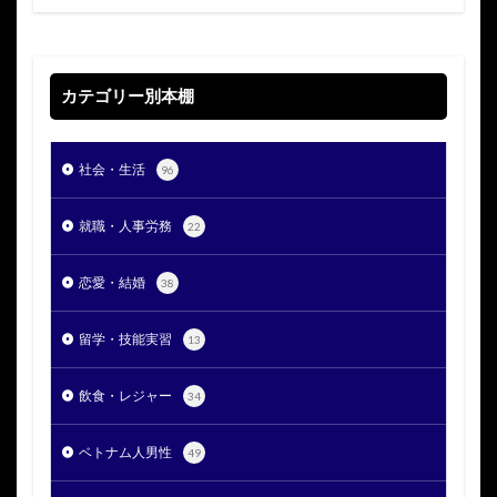
カテゴリー別本棚
社会・生活
96
就職・人事労務
22
恋愛・結婚
38
留学・技能実習
13
飲食・レジャー
34
ベトナム人男性
49