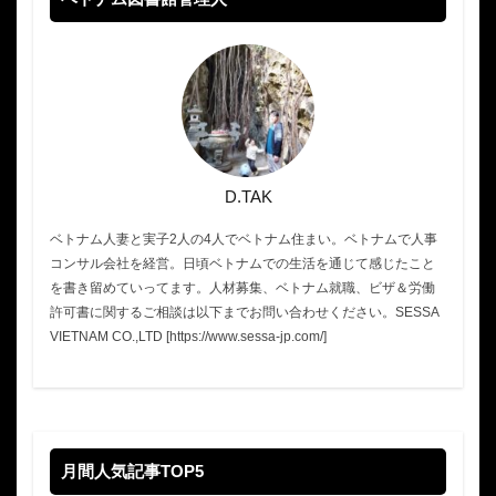
D.TAK
ベトナム人妻と実子2人の4人でベトナム住まい。ベトナムで人事
コンサル会社を経営。日頃ベトナムでの生活を通じて感じたこと
を書き留めていってます。人材募集、ベトナム就職、ビザ＆労働
許可書に関するご相談は以下までお問い合わせください。SESSA
VIETNAM CO.,LTD [https://www.sessa-jp.com/]
月間人気記事TOP5