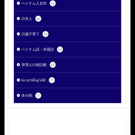
ベトナム人女性
76
日本人
26
日越子育て
19
ベトナム語・外国語
29
管理人の雑記帳
67
ký sự tiếng Việt
7
未分類
3