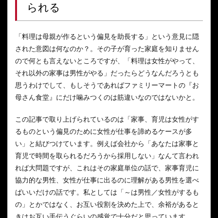
られる
「料理は母親が作るという偏見を助長する」という意見に隠
された意図は何なのか？。その子が育った家庭を知りません
ので何とも言えないところですが、「料理は女性がやって、
それ以外の家事は男性がやる」だったらどうなんだろうとも
思うわけでして、もしそうであればファミリーマートの『お
母さん食堂』にだけ噛みつくのは筋違いなのではないかと。
この記事で取り上げられているのは「家事、育児は女性がす
るものという偏見のために女性が仕事を諦めるケースが多
い」と結びつけています。例えば会社から「あなたは家事と
育児で時間を取られるだろうから採用しない」なんて言われ
れば大問題ですが、これはその家庭単位の話で、家事育児に
協力的な男性、女性が仕事に出るのに理解がある男性を選べ
ばいいだけの話です。私としては「～は男性／女性がするも
の」とかではなく、お互い役割を決めた上で、余裕があると
きはお互い手伝うぐらいの感覚で十分だと思っています。