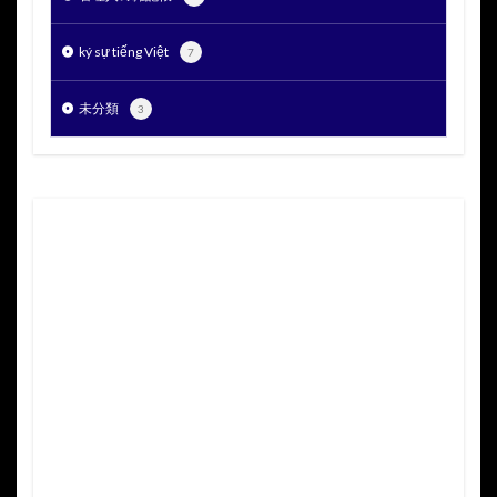
ký sự tiếng Việt
7
未分類
3