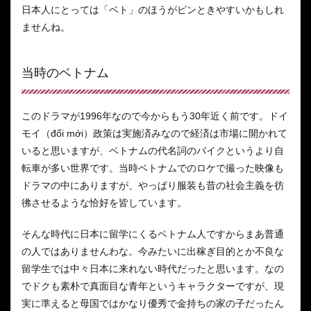
日本人にとっては「ベト」のほうがピンときやすいかもしれ
ませんね。
当時のベトナム
このドラマが1996年なので今からもう30年近く前です。ドイ
モイ（đổi mới）政策は実施済みなので経済は市場に開かれて
いると思いますが、ベトナムの代名詞のバイクというより自
転車が多い世界です。当時ベトナムでのロケで撮った映像も
ドラマの中にありますが、やっぱり服装も昔の社会主義を彷
彿させるような恰好を皆しています。
そんな時代に日本に留学にくるベトナム人ですからまあ普通
の人ではありませんわな。今みたいに出稼ぎ目的とか不良な
留学生では中々日本に来れない時代だったと思います。なの
でドクも素朴で真面目な青年というキャラクターですが、現
実に準えると母国ではかなり優秀で金持ちの家の子だったん