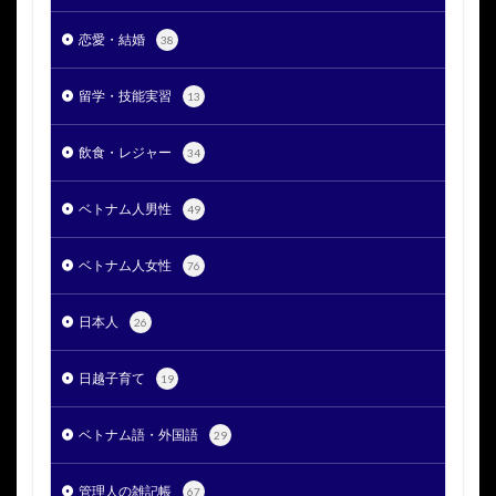
恋愛・結婚
38
留学・技能実習
13
飲食・レジャー
34
ベトナム人男性
49
ベトナム人女性
76
日本人
26
日越子育て
19
ベトナム語・外国語
29
管理人の雑記帳
67