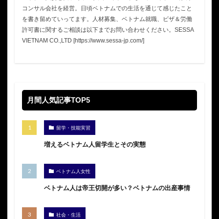
コンサル会社を経営。日頃ベトナムでの生活を通じて感じたこと
を書き留めていってます。人材募集、ベトナム就職、ビザ＆労働
許可書に関するご相談は以下までお問い合わせください。SESSA
VIETNAM CO.,LTD [https://www.sessa-jp.com/]
月間人気記事TOP5
留学・技能実習
増えるベトナム人留学生とその実態
ベトナム人女性
ベトナム人は帝王切開が多い？ベトナムの出産事情
社会・生活