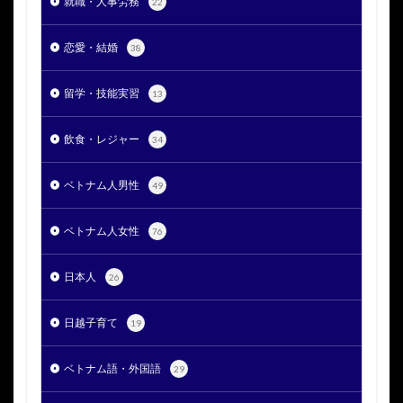
就職・人事労務
22
恋愛・結婚
38
留学・技能実習
13
飲食・レジャー
34
ベトナム人男性
49
ベトナム人女性
76
日本人
26
日越子育て
19
ベトナム語・外国語
29