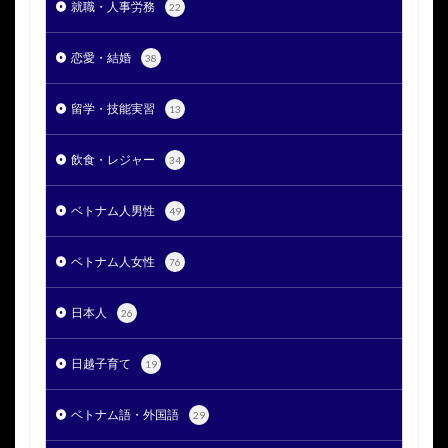
就職・人事労務
22
恋愛・結婚
38
留学・技能実習
13
飲食・レジャー
34
ベトナム人男性
49
ベトナム人女性
76
日本人
26
日越子育て
19
ベトナム語・外国語
29