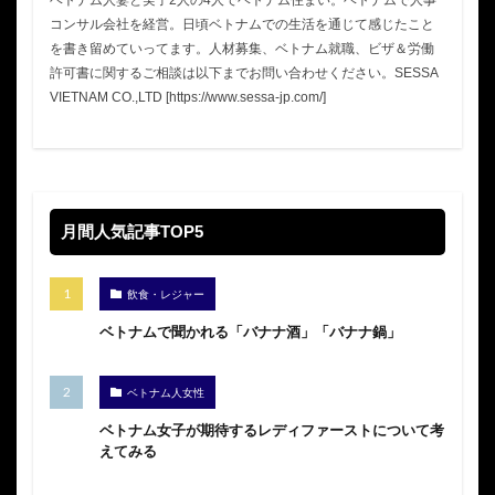
コンサル会社を経営。日頃ベトナムでの生活を通じて感じたこと
を書き留めていってます。人材募集、ベトナム就職、ビザ＆労働
許可書に関するご相談は以下までお問い合わせください。SESSA
VIETNAM CO.,LTD [https://www.sessa-jp.com/]
月間人気記事TOP5
飲食・レジャー
ベトナムで聞かれる「バナナ酒」「バナナ鍋」
ベトナム人女性
ベトナム女子が期待するレディファーストについて考
えてみる