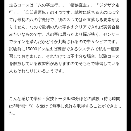
走るコースは「八の字走行」、「幅狭直走」、「ジグザク走
行」、「凸凹道運転」の４つです。試験に落ちる人のほぼ全
ては最初の八の字走行で、後の３つでは正直落ちる要素があ
りません。なので最初の八の字さえクリアできれば実質合格
みたいなものです。八の字は思ったより幅が狭く、センサー
でラインを踏んだかどうか判断されるので中々シビアです。
試験前に15000ドン払えば練習できるシステムで私も一度練
習しておきました。それだけでは不十分な場合、試験コース
を解放している教習所がありますのでそちらで練習している
人もそれなりにいるようです。
こんな感じで学科・実技トータル30分ほどの試験（待ち時間
は3時間(*_*)）を受けて無事に免許を取得することができまし
た。