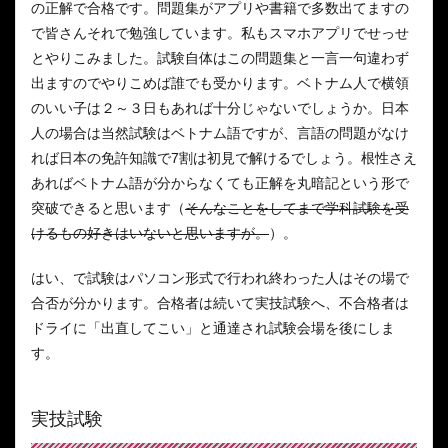
の正解で合格です。問題集がアプリや書籍で多数出てますの
で皆さんそれで勉強しています。私もスマホアプリでせっせ
とやりこみました。試験自体はこの問題集と一言一句違わず
出ますのでやりこめば誰でも受かります。ベトナム人で横領
のいい子は２～３日もあれば十分じゃないでしょうか。日本
人の場合は当然試験はベトナム語ですが、言語の問題がなけ
れば日本の免許知識で7割は初見で解けるでしょう。根性さえ
あればベトナム語が分からなくても正解を丸暗記という形で
突破できると思います（
そんなことをしてまで学科試験を受
けるもの好きはいないと思いますが。
）。
はい、で試験はパソコン形式で行われ終わった人はその場で
合否が分かります。合格者は続いて実技試験へ、不合格者は
ドライに「出直してこい」と通達され試験会場を後にしま
す。
実技試験