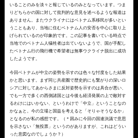
いることのみを淡々と報じているのみとなっています。つま
りどちらかの国に対して批判的な意見を述べるような報道は
ありません。またウクライナにはベトナム系移民が多いとい
うこともあり、当地に住むベトナム人の安否を中心に取り上
げられているのが印象的です。この記事を書いている時点で
当地でのベトナム人犠牲者は出ていないようで、国が手配し
たベトナム行の飛行機で希望者は無事ウクライナ脱出に成功
したようです。
今回ベトナムが中立の姿勢を示すのは色々な忖度をした結果
かと思います。まず同じ共産圏で歴史的にも繋がりの深いロ
シアに対してあからさまに反対姿勢を示すのは具合が悪い、
でも一方で多くの西側諸国とは今後も経済発展の上で敵対す
るわけにはいかない、というわけで「中立」ということなの
かなぁと。今の立場と国益を考えると「そりゃそうなるか」
となるのが私の感想です。（＊因みに今回の国連決議で意思
を示さない「無投票」というのがありますが、これはどうい
った意図なのでしょうか？）