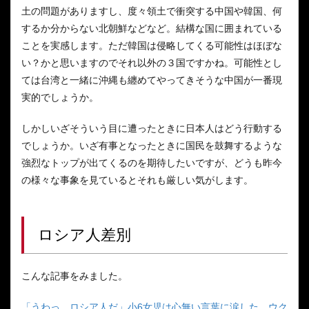
土の問題がありますし、度々領土で衝突する中国や韓国、何
するか分からない北朝鮮などなど。結構な国に囲まれている
ことを実感します。ただ韓国は侵略してくる可能性はほぼな
い？かと思いますのでそれ以外の３国ですかね。可能性とし
ては台湾と一緒に沖縄も纏めてやってきそうな中国が一番現
実的でしょうか。
しかしいざそういう目に遭ったときに日本人はどう行動する
でしょうか。いざ有事となったときに国民を鼓舞するような
強烈なトップが出てくるのを期待したいですが、どうも昨今
の様々な事象を見ているとそれも厳しい気がします。
ロシア人差別
こんな記事をみました。
「うわっ、ロシア人だ」小6女児は心無い言葉に涙した ウク