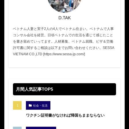
D.TAK
ベトナム人妻と実子2人の4人でベトナム住まい。ベトナムで人事
コンサル会社を経営。日頃ベトナムでの生活を通じて感じたこと
を書き留めていってます。人材募集、ベトナム就職、ビザ＆労働
許可書に関するご相談は以下までお問い合わせください。SESSA
VIETNAM CO.,LTD [https://www.sessa-jp.com/]
月間人気記事TOP5
社会・生活
ワクチン証明書がなければ帰国もままならない