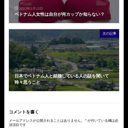
2022年3月11日
ベトナム人女性は自分が何カップか知らない？
次の記事
2022年3月17日
日本でベトナム人と結婚している人の話を聞いて
時々思うこと
コメントを書く
メールアドレスが公開されることはありません。
*
が付いている欄は必
須項目です