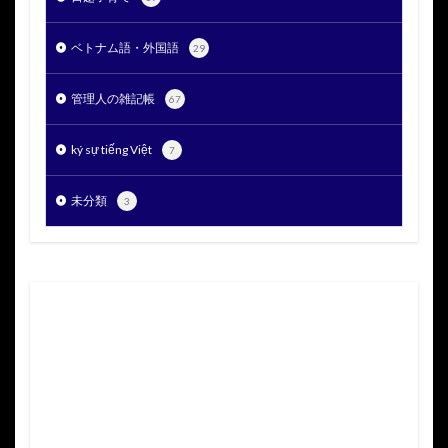
ベトナム語・外国語
29
管理人の雑記帳
67
ký sự tiếng Việt
7
未分類
3