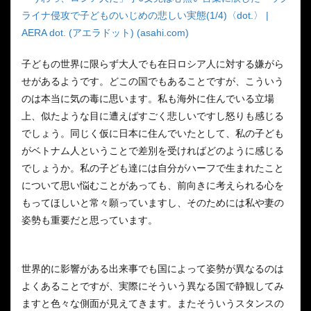
ライナ侵攻で子どものいじめの悲しい実態(1/4)〈dot.〉 |
AERA dot. (アエラドット) (asahi.com)
子どもの世界に限らず大人でも在日ロシア人に対する嫌がら
せがあるようです。どこの国でもあることですが、こういう
のは本当に気の毒に思います。私も海外に住んでいる立場
上、似たような目に遭えばすごく悲しいですし怒りも感じる
でしょう。同じく仮に日本に住んでいたとして、私の子ども
がベトナム人ということで差別を受ければどのように感じる
でしょうか。私の子ども達には自分がハーフで生まれたこと
について思い悩むことがあっても、前向きに考えられる心を
もってほしいと常々願っていますし、そのためには私や妻の
姿勢も重要だと思っています。
世界的に影響がある出来事でも国によって姿勢が異なるのは
よくあることですが、実際にそういう異なる国で静観してみ
ますと色々な側面が見えてきます。またそういうスタンスの