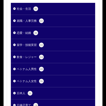
社会・生活
96
就職・人事労務
22
恋愛・結婚
38
留学・技能実習
13
飲食・レジャー
34
ベトナム人男性
49
ベトナム人女性
76
日本人
26
日越子育て
19