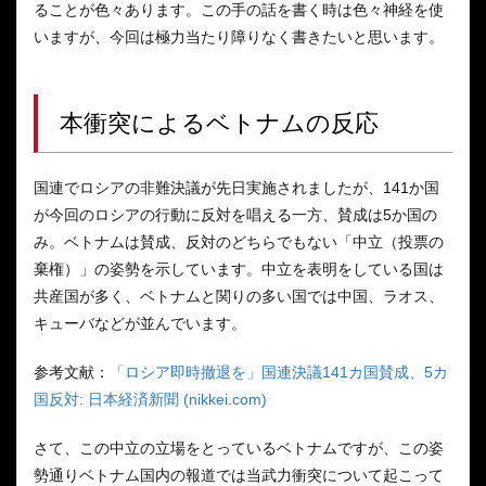
ることが色々あります。この手の話を書く時は色々神経を使
いますが、今回は極力当たり障りなく書きたいと思います。
本衝突によるベトナムの反応
国連でロシアの非難決議が先日実施されましたが、141か国
が今回のロシアの行動に反対を唱える一方、賛成は5か国の
み。ベトナムは賛成、反対のどちらでもない「中立（投票の
棄権）」の姿勢を示しています。中立を表明をしている国は
共産国が多く、ベトナムと関りの多い国では中国、ラオス、
キューバなどが並んでいます。
参考文献：
「ロシア即時撤退を」国連決議141カ国賛成、5カ
国反対: 日本経済新聞 (nikkei.com)
さて、この中立の立場をとっているベトナムですが、この姿
勢通りベトナム国内の報道では当武力衝突について起こって