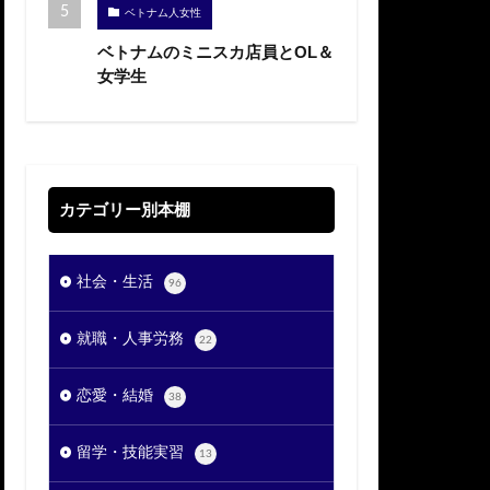
ベトナム人女性
ベトナムのミニスカ店員とOL＆
女学生
カテゴリー別本棚
社会・生活
96
就職・人事労務
22
恋愛・結婚
38
留学・技能実習
13