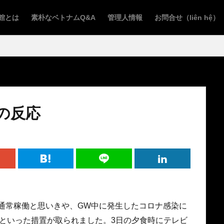
館とは
素朴なベトナムQ&A
管理人情報
お問合せ（liên hệ）
の反応
ら通常稼働と思いきや、GW中に発生したコロナ感染に
といった措置が取られました。3日の夕食時にテレビ