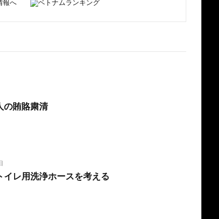
人の賄賂粛清
日
トイレ用洗浄ホースを考える