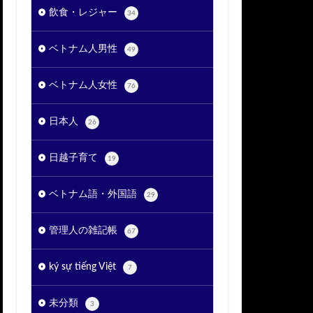
飲食・レジャー
34
ベトナム人男性
49
ベトナム人女性
76
日本人
26
日越子育て
19
ベトナム語・外国語
29
管理人の雑記帳
67
ký sự tiếng Việt
7
未分類
3