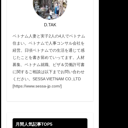
D.TAK
ベトナム人妻と実子2人の4人でベトナム
住まい。ベトナムで人事コンサル会社を
経営。日頃ベトナムでの生活を通じて感
じたことを書き留めていってます。人材
募集、ベトナム就職、ビザ＆労働許可書
に関するご相談は以下までお問い合わせ
ください。SESSA VIETNAM CO.,LTD
[https://www.sessa-jp.com/]
月間人気記事TOP5