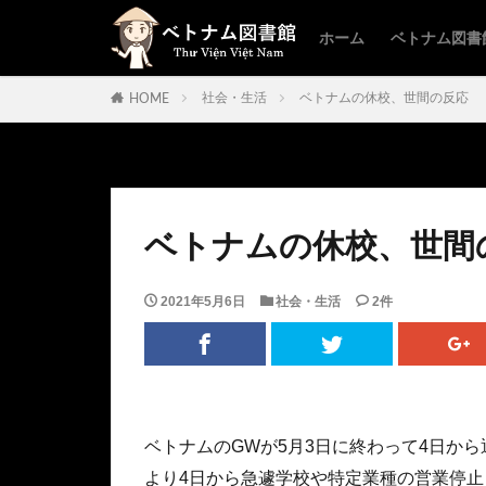
ホーム
ベトナム図書
社会・生活
ベトナムの休校、世間の反応
HOME
ベトナムの休校、世間
2021年5月6日
社会・生活
2件
ベトナムのGWが5月3日に終わって4日か
より4日から急遽学校や特定業種の営業停止