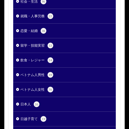
社会・生活
96
就職・人事労務
22
恋愛・結婚
38
留学・技能実習
13
飲食・レジャー
34
ベトナム人男性
49
ベトナム人女性
76
日本人
26
日越子育て
19