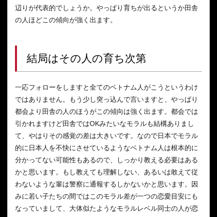
辺りが代表的でしょうか。やっぱり育ちが出るというか田舎
の人ほどこの傾向が強く出ます。
結局はその人の育ち次第
一応フォローをしますと全てのベトナム人がこうというわけ
ではありません。もう少し突っ込んで言いますと、やっぱり
都会より田舎の人のほうがこの傾向は強く出ます。都会では
引かれますけど田舎ではOKみたいなモラルも結構ありまし
て、やはりその感覚の差は大きいです。なので日本でモラル
的に日本人を不快にさせているようなベトナム人は根本的に
分かってない可能性もあるので、しっかり教える必要はある
かと思います。もし教えても理解しない、あるいは敢えて従
わないような輩は警察に通報するしかないかと思います。因
みに若い子たちの間ではこのモラル差が一つの恋愛目安にも
なっていまして、大体似たようなモラルレベル同士の人が恋