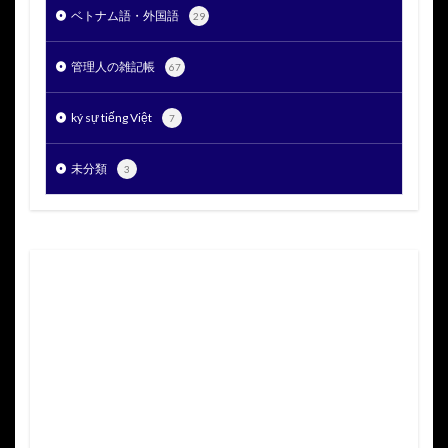
ベトナム語・外国語
29
管理人の雑記帳
67
ký sự tiếng Việt
7
未分類
3