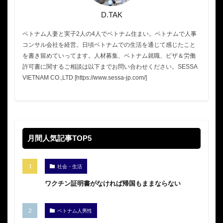
D.TAK
ベトナム人妻と実子2人の4人でベトナム住まい。ベトナムで人事
コンサル会社を経営。日頃ベトナムでの生活を通じて感じたこと
を書き留めていってます。人材募集、ベトナム就職、ビザ＆労働
許可書に関するご相談は以下までお問い合わせください。SESSA
VIETNAM CO.,LTD [https://www.sessa-jp.com/]
月間人気記事TOP5
社会・生活
ワクチン証明書がなければ帰国もままならない
ベトナム人男性