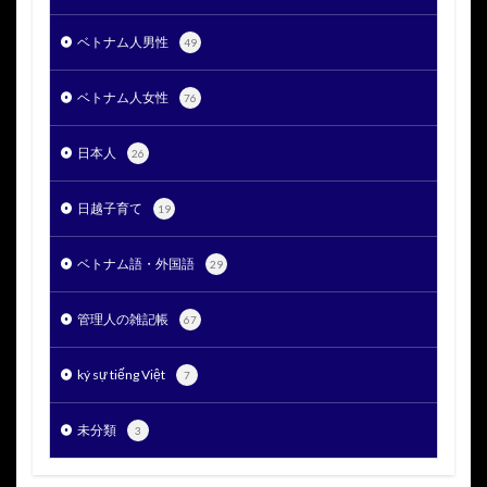
ベトナム人男性
49
ベトナム人女性
76
日本人
26
日越子育て
19
ベトナム語・外国語
29
管理人の雑記帳
67
ký sự tiếng Việt
7
未分類
3