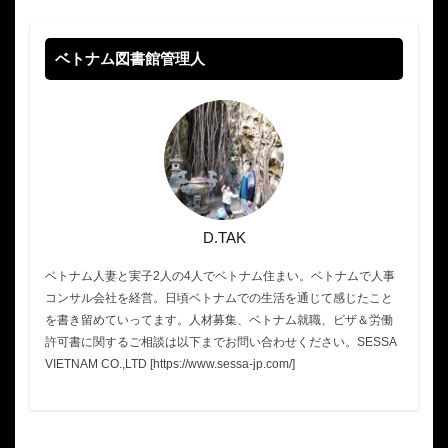
ベトナム図書館管理人
D.TAK
ベトナム人妻と実子2人の4人でベトナム住まい。ベトナムで人事
コンサル会社を経営。日頃ベトナムでの生活を通じて感じたこと
を書き留めていってます。人材募集、ベトナム就職、ビザ＆労働
許可書に関するご相談は以下までお問い合わせください。SESSA
VIETNAM CO.,LTD [https://www.sessa-jp.com/]