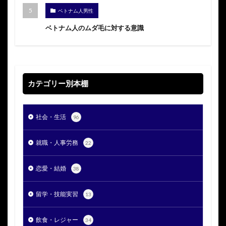
ベトナム人男性
ベトナム人のムダ毛に対する意識
カテゴリー別本棚
社会・生活
96
就職・人事労務
22
恋愛・結婚
38
留学・技能実習
13
飲食・レジャー
34