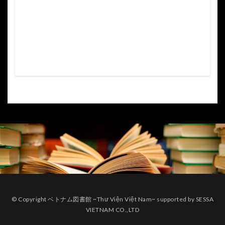
© Copyright ベトナム図書館 ~Thư Viện Việt Nam~ supported by SESSA
VIETNAM CO.,LTD