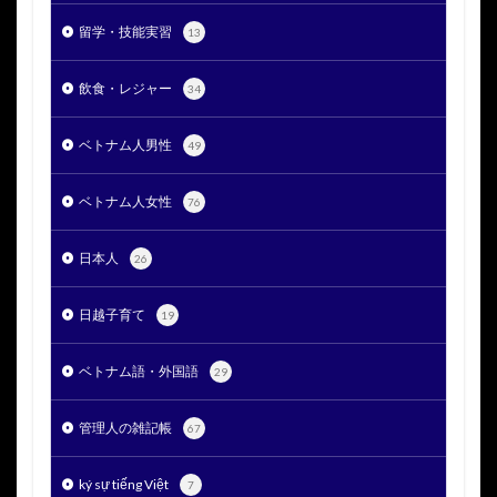
留学・技能実習
13
飲食・レジャー
34
ベトナム人男性
49
ベトナム人女性
76
日本人
26
日越子育て
19
ベトナム語・外国語
29
管理人の雑記帳
67
ký sự tiếng Việt
7